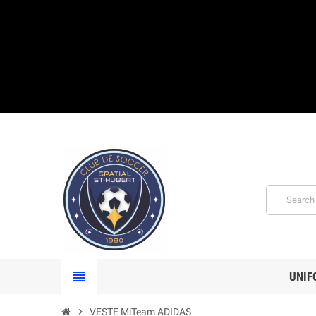
view_headline
UNIF
chevron_right
VESTE MiTeam ADIDAS