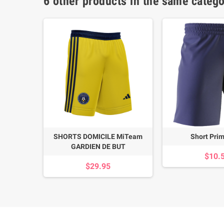
6 other products in the same catego
EN DE BUT
SHORTS DOMICILE MiTeam
Short Pri
GARDIEN DE BUT
$10.
$29.95