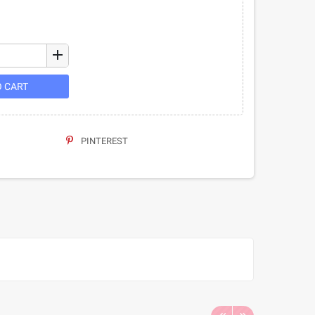
add
O CART
PINTEREST