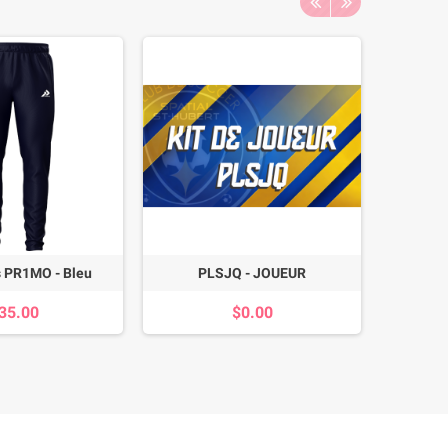
 PR1MO - Bleu
PLSJQ - JOUEUR
LDP - BA
35.00
$0.00