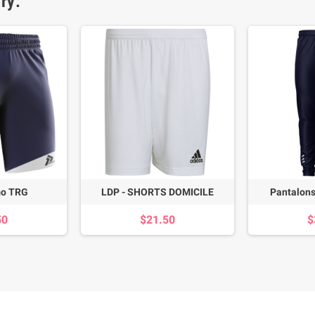
ry:
mo TRG
LDP - SHORTS DOMICILE
Pantalons
50
$21.50
$