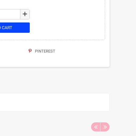
add
O CART
PINTEREST