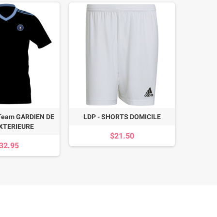
Team GARDIEN DE
LDP - SHORTS DOMICILE
PLSJQ
XTERIEURE
$21.50
32.95