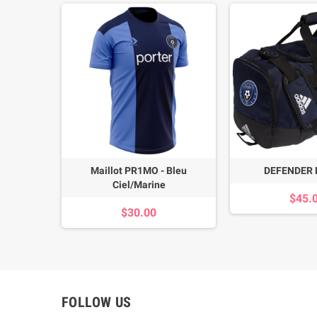
DE BUT
Maillot PR1MO - Bleu
DEFENDER 
Ciel/Marine
$45.
$30.00
FOLLOW US