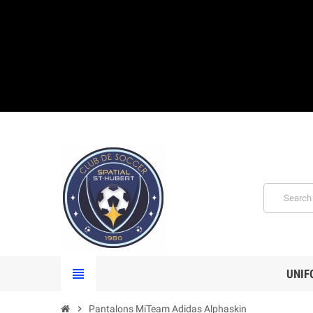
view_headline
UNIF
chevron_right
Pantalons MiTeam Adidas Alphaskin